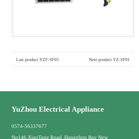
Last product:
YZF-SF03
Next product:
YZ-SF01
YuZhou Electrical Appliance
0574-56337677
No146,XiaoTang Road ,Hangzhou Bay New