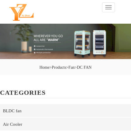
切
换
导
航
Home
>
Products
>
Fan
>
DC FAN
CATEGORIES
BLDC fan
Air Cooler